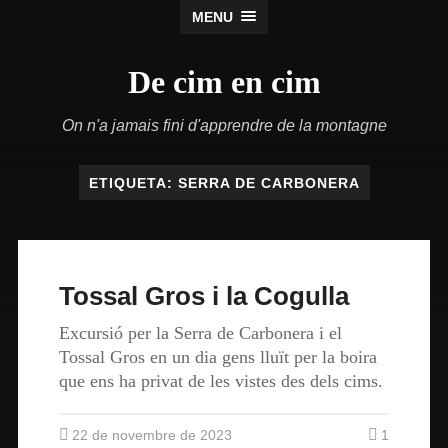
MENU
De cim en cim
On n'a jamais fini d'apprendre de la montagne
ETIQUETA:
SERRA DE CARBONERA
Tossal Gros i la Cogulla
Excursió per la Serra de Carbonera i el
Tossal Gros en un dia gens lluït per la boira
que ens ha privat de les vistes des dels cims.
22 de novembre de 2023
1