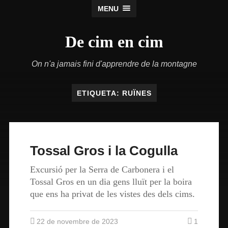
MENU
De cim en cim
On n'a jamais fini d'apprendre de la montagne
ETIQUETA:
RUÏNES
Tossal Gros i la Cogulla
Excursió per la Serra de Carbonera i el
Tossal Gros en un dia gens lluït per la boira
que ens ha privat de les vistes des dels cims.
22 de novembre de 2023
1