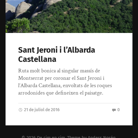
Sant Jeroni i l’Albarda
Castellana
Ruta molt bonica al singular massís de
Montserrat per coronar el Sant Jeroni i
l’Albarda Castellana, envoltats de les roques
arrodonides que defineixen el paisatge.
21 de juliol de 2016
0
© 2026
De cim en cim
. Theme by
Anders Norén
.