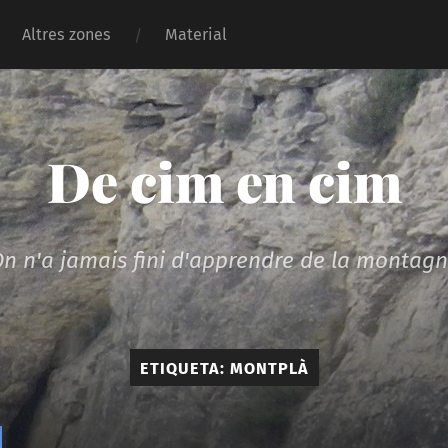
Altres zones
Material
De cim en cim
n n'a jamais fini d'apprendre de la montag
ETIQUETA:
MONTPLÀ