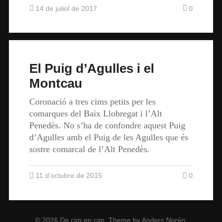
14 de juliol de 2017
0
El Puig d’Agulles i el
Montcau
Coronació a tres cims petits per les
comarques del Baix Llobregat i l’Alt
Penedès. No s’ha de confondre aquest Puig
d’Agulles amb el Puig de les Agulles que és
sostre comarcal de l’Alt Penedès.
11 d'octubre de 2015
0
© 2026
De cim en cim
. Theme by
Anders Norén
.