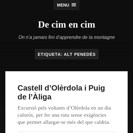
MENU
De cim en cim
On n'a jamais fini d'apprendre de la montagne
ETIQUETA:
ALT PENEDÉS
Castell d’Olèrdola i Puig
de l’Àliga
Excursió pels voltants d’Olèrdola en un dia
calorós, per fer una ruta sense exigències
que permet allargar-se més del que caldria.