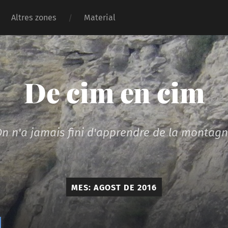
Altres zones
Material
De cim en cim
n n'a jamais fini d'apprendre de la montag
MES:
AGOST DE 2016