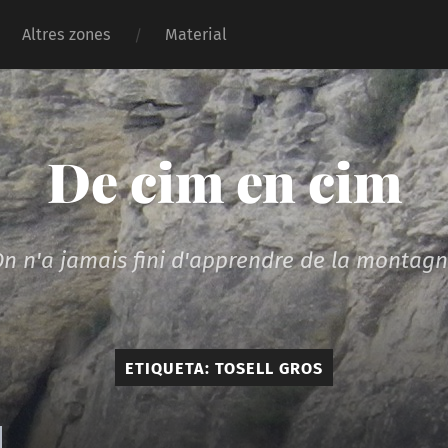
Altres zones
Material
De cim en cim
n n'a jamais fini d'apprendre de la montag
ETIQUETA:
TOSELL GROS