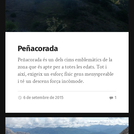
Peñacorada
Peñacorada és un dels cims emblemàtics de la
zona que és apte per a totes les edats. Tot i
així, exigeix un esforç físic gens menyspreable
i té un descens força incòmode.
6 de setembre de 2015
1