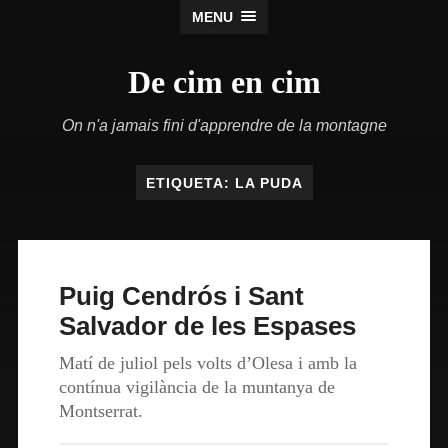
MENU
De cim en cim
On n'a jamais fini d'apprendre de la montagne
ETIQUETA:
LA PUDA
Puig Cendrós i Sant
Salvador de les Espases
Matí de juliol pels volts d’Olesa i amb la
contínua vigilància de la muntanya de
Montserrat.