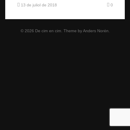
13 de juliol de 2018
0
© 2026
De cim en cim
. Theme by
Anders Norén
.