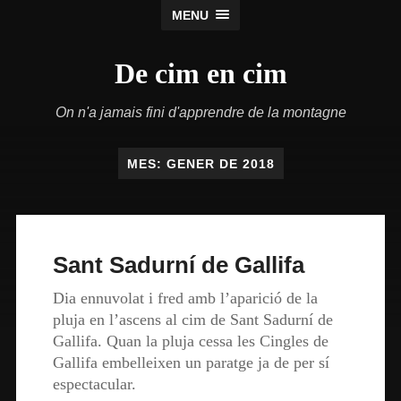
MENU
De cim en cim
On n'a jamais fini d'apprendre de la montagne
MES:
GENER DE 2018
Sant Sadurní de Gallifa
Dia ennuvolat i fred amb l’aparició de la
pluja en l’ascens al cim de Sant Sadurní de
Gallifa. Quan la pluja cessa les Cingles de
Gallifa embelleixen un paratge ja de per sí
espectacular.