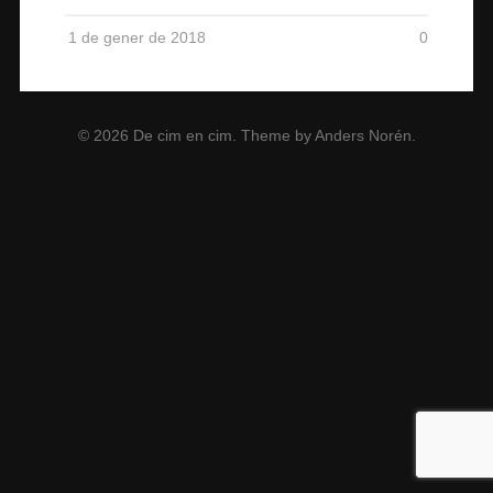
1 de gener de 2018
0
© 2026
De cim en cim
. Theme by
Anders Norén
.